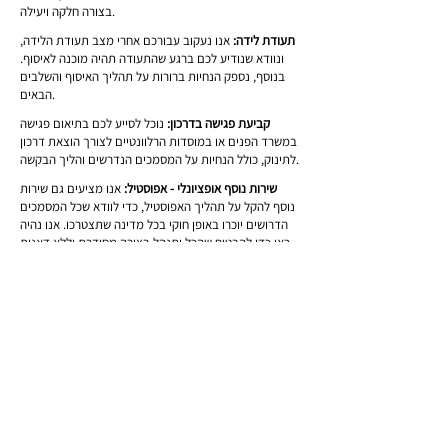
בצורה חלקה ויעילה.
תעודת לידה:
אנו נעקוב עבורכם אחרי מצב תעודת הלידה,
ונוודא שנודיע לכם ברגע שהתעודה תהיה מוכנה לאיסוף.
בנוסף, נספק הנחיות ברורות על תהליך האיסוף והשלבים
הבאים.
קביעת פגישה בדרכון:
נוכל לסייע לכם בתיאום פגישה
במשרד הפנים או במוסדות הרלוונטיים לצורך הוצאת דרכון
לתינוק, כולל הנחיות על המסמכים הנדרשים והליך הבקשה.
שירות נוסף אופציונלי - אפוסטיל:
אנו מציעים גם שירות
נוסף להקל על תהליך האפוסטיל, כדי לוודא שכל המסמכים
הדרושים יוכרו באופן חוקי בכל מדינה שתצטרכו. אנו נהיה
כאן כדי להבטיח שהכל יתנהל בצורה מסודרת וללא דאגות.
הבא
הקודם