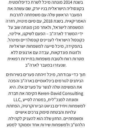
בשנת 2014 מונתה מיכל לשרת כדיפלומטית
בקונסוליה הישראלית בניו יורק, שם עשתה את
המעבר הראשון שלה עם משפחתה לתרבות
האמריקאית. בשנת 2018, עם סיום מינויה, חזרה
המשפחה לישראל, ולאחר מכן מונתה שוב על
ידי המשרד לארה"ב – הפעם לשיקגו, אילינוי,
כקונסול הישראלי לעניינים קונסולריים ומינהל.
בתפקידה, מיכל סייעה למשפחות ישראליות
ולזוגות פונדקאות, עבדה עם ארגונים ללא
מטרות רווח ולטובת משפחות בתיירות רפואית
שנעזרו במעבר לארה"ב.
תוך כדי עבודתה, מיכל זיהתה פערים בשירותים
הניתנים לגורמים בינלאומיים בארה"ב והפכה
את המשימה שלה לגשר על פערים אלו. היא
הקימה את חברת Keren-David Consulting
LLC, ומונתה למנכ"לית, במטרה לסייע
למשפחות ויחידים בניווט הביורוקרטיה, הפחתת
עלויות והבטחת סיפוק צרכים אישיים
ומשפחתיים. החזון שלה הוא להעניק לקהילת
הלהט"ב ולמשפחות שירות אחד וממוקד למסע