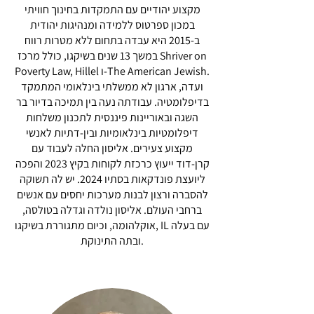
מקצוע יהודיים עם התמקדות בחינוך חוויתי
במכון ספרטוס ללמידה ומנהיגות יהודית
ב-2015 היא עבדה בתחום ללא מטרות רווח
במשך 13 שנים בשיקגו, כולל מרכז Shriver on
Poverty Law, Hillel ו-The American Jewish.
ועדה, ארגון לא ממשלתי בינלאומי המתמקד
בדיפלומטיה. עבודתה נעה בין תמיכה בדיור בר
השגה ובאוריינות פיננסית לתכנון משלחות
דיפלומטיות בינלאומיות ובין-דתיות לאנשי
מקצוע צעירים. אליסון החלה לעבוד עם
קרן-דוד ייעוץ כרכזת לקוחות בקיץ 2023 והפכה
ליועצת פונדקאות בסתיו 2024. יש לה תשוקה
להסברה ורצון לבנות מערכות יחסים עם אנשים
ברחבי העולם. אליסון נולדה וגדלה בטולסה,
אוקלהומה, וכיום מתגוררת בשיקגו, IL עם בעלה
ובתה התינוקת.