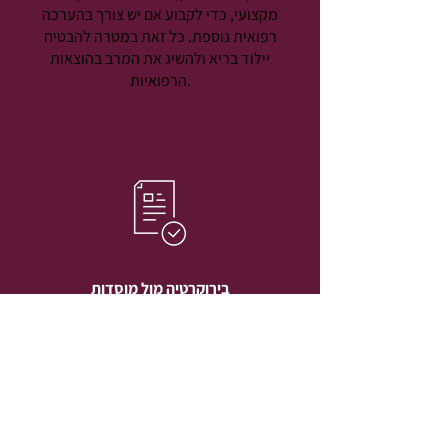
מקצועי, כדי לקבוע אם יש צורך בהערכה
רפואית נוספת. כל זאת במטרה להבטיח
יילוד בריא ולהשיג את המרב בהוצאות
הרפואיות.
בירוקרטיה מול מוסדות
הגשת בקשה לביטוח לאומי:
אנו נוכל לעזור
לכם להגיש בקשה למספר הביטוח הלאומי
עבור התינוק, בין אם בבית החולים או
במשרד הביטוח הלאומי. אופן ההגשה תלוי
במדינה, ואנו נדאג לכל פרט כדי להבטיח