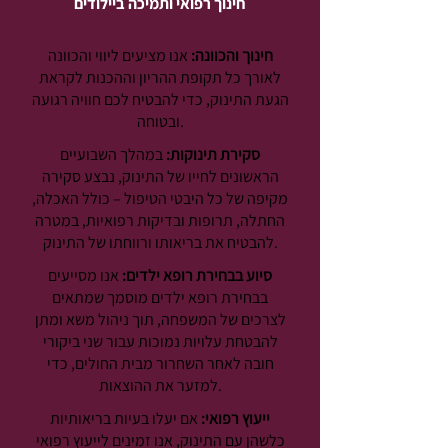
חינוך רפואי ותמיכה ביילודים
חינוך והכוונה:
אנו מציעים ליווי והכוונה
לאורך כל תקופת ההריון וההכנות לקראת
הגעת התינוק, כדי להבטיח לכם חוויה רגועה
ובטוחה.
סקירת תינוקות:
במהלך השבועיים
הראשונים לחייו של התינוק, נבצע סקירה
מקיפה של כל היבטי הטיפול – כולל האכלה,
החתלה, תרופות ובדיקות רפואיות, במטרה
להבטיח את בריאותו ורווחתו של התינוק.
סיוע בבחירת רופא ילדים:
אנו מסייעים
בבחירת רופא ילדים מוסמך שמתאים
לצרכים של המשפחה, תוך ניהול משא ומתן
להבטחת עלויות נמוכות עבור שני ביקורי
חובה לאחר השחרור מבית החולים, כדי
למזער את ההוצאות.
ייעוץ רפואי:
אם יעלו בעיות בריאותיות
כלשהן עם התינוק, אנו זמינים לייעוץ רפואי