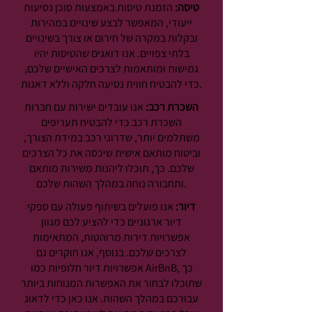
טיסה:
הזמנת טיסות באמצעות סוכן נסיעות
ייעודי, המאפשר לבצע שינויים במהירות
ובקלות במקרה של חירום או צורך בשינויים
בלתי צפויים. אנו דואגים שהטיסות יהיו
גמישות ומותאמות לצרכים האישיים שלכם,
כדי להבטיח חווית נסיעה חלקה וללא דאגות.
השכרת רכב:
אנו עובדים ישירות עם חברות
השכרת רכב כדי להבטיח תעריפים
משתלמים יותר, שדרוגי רכב במידת הצורך,
וביטוח מותאם אישית שיכסה את כל הצרכים
שלכם. כך, תוכלו ליהנות משירות מותאם
ותחבורה נוחה במהלך השהות שלכם.
דיור:
אנו פועלים בשיתוף פעולה עם ספקי
דיור ארגוניים כדי להציע לכם מגוון
אפשרויות דירות מרוהטות, המתאימות
לצרכים שלכם. בנוסף, אנו חוקרים גם
אפשרויות דיור חלופיות כמו AirBnB, כך
שתוכלו לבחור את האפשרות המנוחות ביותר
עבורכם במהלך השהות. אנו כאן כדי לדאוג